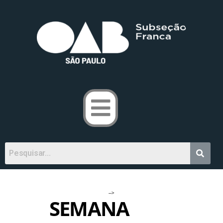
-->
SEMANA