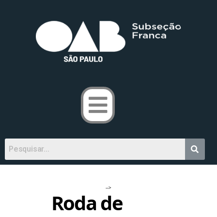
-->
Roda de