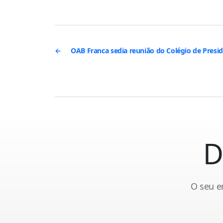
←
OAB Franca sedia reunião do Colégio de Presi
D
O seu e