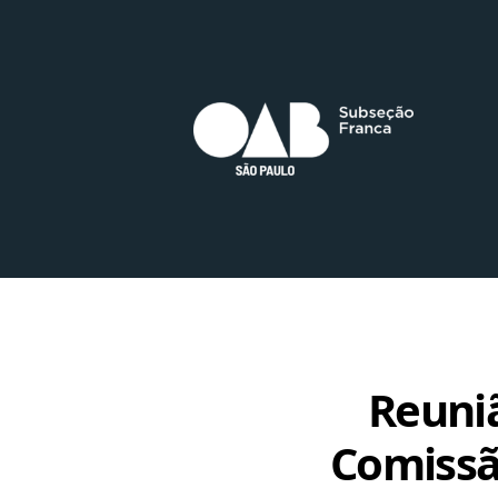
Reuni
Comissã