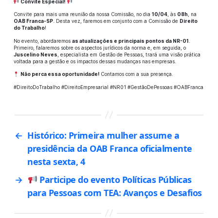
Convite Especial!
Convite para mais uma reunião da nossa Comissão, no dia
10/04
, às
08h
, na
OAB Franca-SP
. Desta vez, faremos em conjunto com a Comissão de
Direito
do Trabalho
!
No evento, abordaremos
as atualizações e principais pontos da NR-01
.
Primeiro, falaremos sobre os aspectos jurídicos da norma e, em seguida, o
Juscelino Neves
, especialista em Gestão de Pessoas, trará uma visão prática
voltada para a gestão e os impactos dessas mudanças nas empresas.
Não perca essa oportunidade!
Contamos com a sua presença.
#DireitoDoTrabalho #DireitoEmpresarial #NR01 #GestãoDePessoas #OABFranca
←
Histórico: Primeira mulher assume a
presidência da OAB Franca oficialmente
nesta sexta, 4
→
Participe do evento Políticas Públicas
para Pessoas com TEA: Avanços e Desafios