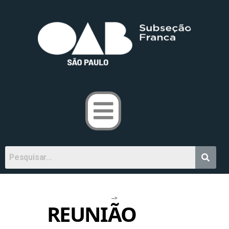
-->
REUNIÃO