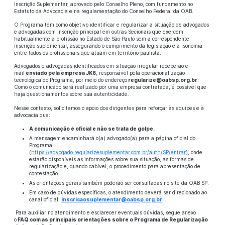
Inscrição Suplementar, aprovado pelo Conselho Pleno, com fundamento no
Estatuto da Advocacia e na regulamentação do Conselho Federal da OAB.
O Programa tem como objetivo identificar e regularizar a situação de advogados
e advogadas com inscrição principal em outras Secionais que exercem
habitualmente a profissão no Estado de São Paulo sem a correspondente
inscrição suplementar, assegurando o cumprimento da legislação e a isonomia
entre todos os profissionais que atuam em território paulista.
Advogados e advogadas identificados em situação irregular receberão e-
mail
enviado pela empresa JK6
, responsável pela operacionalização
tecnológica do Programa, por meio do endereço
regularize@oabsp.org.br
.
Como o comunicado será realizado por uma empresa contratada, é possível que
haja questionamentos sobre sua autenticidade.
Nesse contexto, solicitamos o apoio dos dirigentes para reforçar às equipes e à
advocacia que:
A comunicação é oficial e não se trata de golpe.
A mensagem encaminhará o(a) advogado(a) para a página oficial do
Programa
(
https://advogado.regularizesuplementar.com.br/auth/SP/entrar
), onde
estarão disponíveis as informações sobre sua situação, as formas de
regularização e, quando cabível, o procedimento para apresentação de
contestação.
As orientações gerais também poderão ser consultadas no site da OAB SP.
Em caso de dúvidas específicas, o atendimento deverá ser direcionado ao
canal oficial:
inscricaosuplementar@oabsp.org.br
.
Para auxiliar no atendimento e esclarecer eventuais dúvidas, segue anexo
o
FAQ com as principais orientações sobre o Programa de Regularização