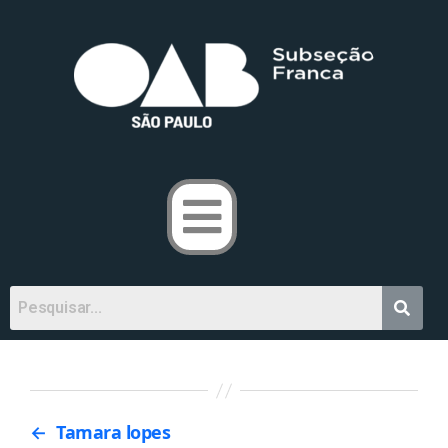
←
Tamara lopes