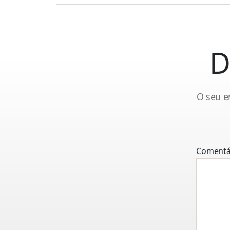
D
O seu e
Comentá