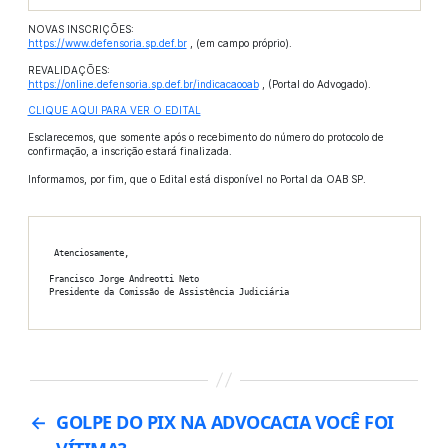
NOVAS INSCRIÇÕES:
https://www.defensoria.sp.def.br
, (em campo próprio).
REVALIDAÇÕES:
https://online.defensoria.sp.def.br/indicacaooab
, (Portal do Advogado).
CLIQUE AQUI PARA VER O EDITAL
Esclarecemos, que somente após o recebimento do número do protocolo de
confirmação, a inscrição estará finalizada.
Informamos, por fim, que o Edital está disponível no Portal da OAB SP.
 Atenciosamente, 

Francisco Jorge Andreotti Neto 

Presidente da Comissão de Assistência Judiciária 
←
GOLPE DO PIX NA ADVOCACIA VOCÊ FOI