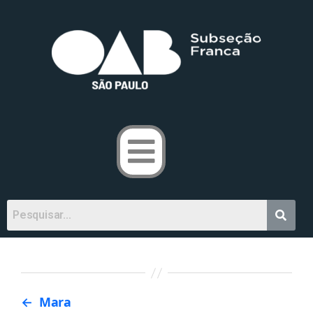
←
Mara