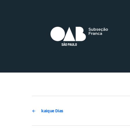
←
kaique Dias