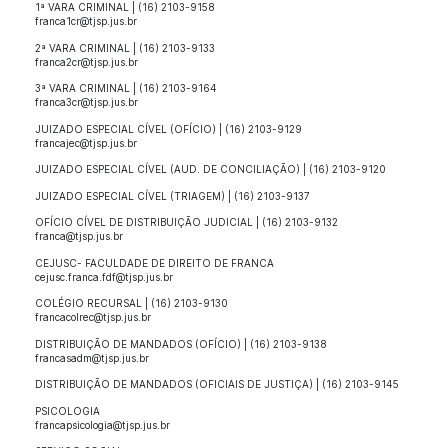
1ª VARA CRIMINAL | (16) 2103-9158
franca1cr@tjsp.jus.br
2ª VARA CRIMINAL | (16) 2103-9133
franca2cr@tjsp.jus.br
3ª VARA CRIMINAL | (16) 2103-9164
franca3cr@tjsp.jus.br
JUIZADO ESPECIAL CÍVEL (OFÍCIO) | (16) 2103-9129
francajec@tjsp.jus.br
JUIZADO ESPECIAL CÍVEL (AUD. DE CONCILIAÇÃO) | (16) 2103-9120
JUIZADO ESPECIAL CÍVEL (TRIAGEM) | (16) 2103-9137
OFÍCIO CÍVEL DE DISTRIBUIÇÃO JUDICIAL | (16) 2103-9132
franca@tjsp.jus.br
CEJUSC- FACULDADE DE DIREITO DE FRANCA
cejusc.franca.fdf@tjsp.jus.br
COLÉGIO RECURSAL | (16) 2103-9130
francacolrec@tjsp.jus.br
DISTRIBUIÇÃO DE MANDADOS (OFÍCIO) | (16) 2103-9138
francasadm@tjsp.jus.br
DISTRIBUIÇÃO DE MANDADOS (OFICIAIS DE JUSTIÇA) | (16) 2103-9145
PSICOLOGIA
francapsicologia@tjsp.jus.br