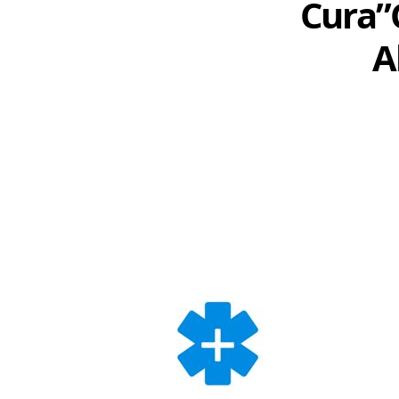
Cura”
A