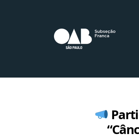
Parti
“Cânc